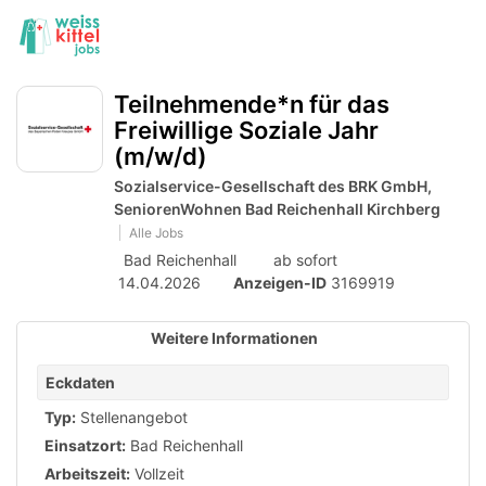
Accessibility
Anzeige
zur
Benut
Modus
aktivieren
Me
schalten
Suche
zur
öff
Teilnehmende*n für das
von
Navigation
Freiwillige Soziale Jahr
zum
mobilem
(m/w/d)
Inhalt
Endgerät
Sozialservice-Gesellschaft des BRK GmbH,
aus
SeniorenWohnen Bad Reichenhall Kirchberg
Alle Jobs
Bad Reichenhall
ab sofort
14.04.2026
Anzeigen-ID
3169919
Weitere Informationen
Eckdaten
Typ:
Stellenangebot
Einsatzort:
Bad Reichenhall
Arbeitszeit:
Vollzeit