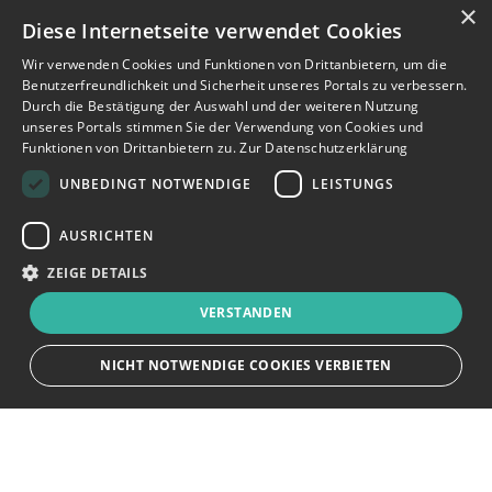
×
Diese Internetseite verwendet Cookies
Wir verwenden Cookies und Funktionen von Drittanbietern, um die
Benutzerfreundlichkeit und Sicherheit unseres Portals zu verbessern.
Durch die Bestätigung der Auswahl und der weiteren Nutzung
unseres Portals stimmen Sie der Verwendung von Cookies und
Funktionen von Drittanbietern zu.
Zur Datenschutzerklärung
UNBEDINGT NOTWENDIGE
LEISTUNGS
AUSRICHTEN
ZEIGE DETAILS
VERSTANDEN
NICHT NOTWENDIGE COOKIES VERBIETEN
JETZT BEWERBEN
teilen
Unbedingt notwendige
Leistungs
Ausrichten
Bewerbersuche leicht gemacht