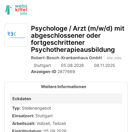
Accessibility
Anzeige
zur
Benut
Modus
aktivieren
Me
schalten
Suche
zur
öff
Psychologe / Arzt (m/w/d) mit
von
Navigation
abgeschlossener oder
zum
mobilem
fortgeschrittener
Inhalt
Endgerät
Psychotherapieausbildung
aus
Robert-Bosch-Krankenhaus GmbH
Alle Jobs
Stuttgart
05.08.2026
08.11.2025
Anzeigen-ID
2877669
Weitere Informationen
Eckdaten
Typ:
Stellenangebot
Einsatzort:
Stuttgart
Arbeitszeit:
Vollzeit
,
Teilzeit
Eintrittsdatum:
05.08.2026