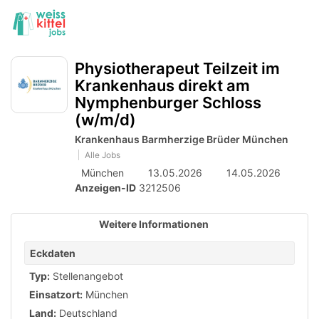
Accessibility
Anzeige
zur
Benut
Modus
aktivieren
Me
schalten
Suche
zur
öff
Physiotherapeut Teilzeit im
von
Navigation
Krankenhaus direkt am
zum
mobilem
Nymphenburger Schloss
Inhalt
Endgerät
(w/m/d)
aus
Krankenhaus Barmherzige Brüder München
Alle Jobs
München
13.05.2026
14.05.2026
Anzeigen-ID
3212506
Weitere Informationen
Eckdaten
Typ:
Stellenangebot
Einsatzort:
München
Land:
Deutschland