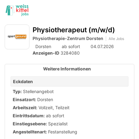
Accessibility
Anzeige
zur
Benut
Modus
aktivieren
Me
schalten
Suche
zur
öff
Physiotherapeut (m/w/d)
von
Navigation
zum
Physiotherapie-Zentrum Dorsten
mobilem
Alle Jobs
Inhalt
Dorsten
ab sofort
04.07.2026
Endgerät
Anzeigen-ID
3284080
aus
Weitere Informationen
Eckdaten
Typ:
Stellenangebot
Einsatzort:
Dorsten
Arbeitszeit:
Vollzeit
,
Teilzeit
Eintrittsdatum:
ab sofort
Einstiegsebene:
Spezialist
Angestelltenart:
Festanstellung