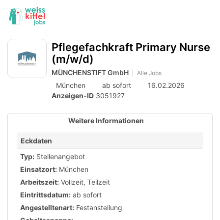
Accessibility
Anzeige
zur
Benut
Modus
aktivieren
Me
schalten
Suche
zur
öff
Pflegefachkraft Primary Nurse
von
Navigation
(m/w/d)
zum
mobilem
Inhalt
MÜNCHENSTIFT GmbH
Alle Jobs
Endgerät
München
ab sofort
16.02.2026
aus
Anzeigen-ID
3051927
Weitere Informationen
Eckdaten
Typ:
Stellenangebot
Einsatzort:
München
Arbeitszeit:
Vollzeit
,
Teilzeit
Eintrittsdatum:
ab sofort
Angestelltenart:
Festanstellung