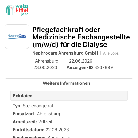
Accessibility
Anzeige
zur
Benut
Modus
aktivieren
Me
schalten
Suche
zur
öff
Pflegefachkraft oder
von
Navigation
Medizinische Fachangestellte
zum
mobilem
(m/w/d) für die Dialyse
Inhalt
Endgerät
Nephrocare Ahrensburg GmbH
Alle Jobs
aus
Ahrensburg
22.06.2026
23.06.2026
Anzeigen-ID
3267899
Weitere Informationen
Eckdaten
Typ:
Stellenangebot
Einsatzort:
Ahrensburg
Arbeitszeit:
Vollzeit
Eintrittsdatum:
22.06.2026
Einstiegsebene:
Angestellter