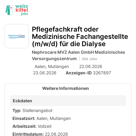
Accessibility
Anzeige
zur
Benut
Modus
aktivieren
Me
schalten
Suche
zur
öff
Pflegefachkraft oder
von
Navigation
Medizinische Fachangestellte
zum
mobilem
(m/w/d) für die Dialyse
Inhalt
Endgerät
Nephrocare MVZ Aalen GmbH Medizinisches
aus
Versorgungszentrum
Alle Jobs
Aalen, Mutlangen
22.06.2026
23.06.2026
Anzeigen-ID
3267897
Weitere Informationen
Eckdaten
Typ:
Stellenangebot
Einsatzort:
Aalen, Mutlangen
Arbeitszeit:
Vollzeit
Eintrittsdatum:
22.06.2026