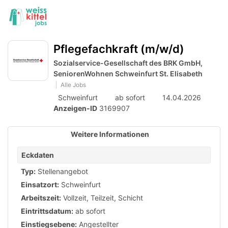
Accessibility
Anzeige
zur
Benut
Modus
aktivieren
Me
schalten
Suche
zur
öff
Pflegefachkraft (m/w/d)
von
Navigation
zum
Sozialservice-Gesellschaft des BRK GmbH,
mobilem
Inhalt
SeniorenWohnen Schweinfurt St. Elisabeth
Endgerät
Alle Jobs
aus
Schweinfurt
ab sofort
14.04.2026
Anzeigen-ID
3169907
Weitere Informationen
Eckdaten
Typ:
Stellenangebot
Einsatzort:
Schweinfurt
Arbeitszeit:
Vollzeit
,
Teilzeit
,
Schicht
Eintrittsdatum:
ab sofort
Einstiegsebene:
Angestellter