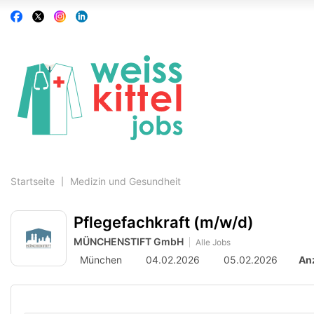
Accessibility
Auf
Auf
Auf
Auf
Modus
Facebook
X
Instagram
Linkedin
aktivieren
folgen
folgen
folgen
folgen
zur
Navigation
zum
Inhalt
Startseite
Medizin und Gesundheit
Pflegefachkraft (m/w/d)
MÜNCHENSTIFT GmbH
Alle Jobs
München
04.02.2026
05.02.2026
An