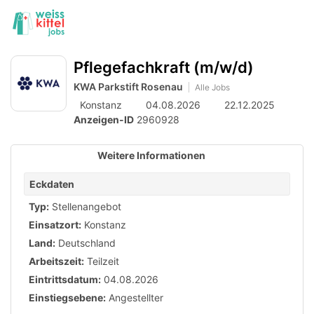
Accessibility
Anzeige
zur
Benut
Modus
aktivieren
Me
schalten
Suche
zur
öff
Pflegefachkraft (m/w/d)
von
Navigation
zum
KWA Parkstift Rosenau
mobilem
Alle Jobs
Inhalt
Konstanz
04.08.2026
22.12.2025
Endgerät
Anzeigen-ID
2960928
aus
Weitere Informationen
Eckdaten
Typ:
Stellenangebot
Einsatzort:
Konstanz
Land:
Deutschland
Arbeitszeit:
Teilzeit
Eintrittsdatum:
04.08.2026
Einstiegsebene:
Angestellter