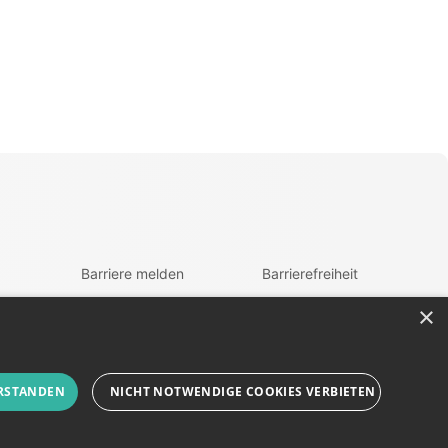
Barriere melden
Barrierefreiheit
Accessibility-Modus
zur Navigation
×
aktivieren
zum Inhalt
Kontrastmodus
fen
aktiveren
RSTANDEN
NICHT NOTWENDIGE COOKIES VERBIETEN