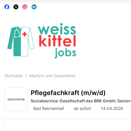
Accessibility
Auf
Auf
Auf
Auf
Modus
Facebook
X
Instagram
Linkedin
aktivieren
folgen
folgen
folgen
folgen
zur
Navigation
zum
Inhalt
Startseite
Medizin und Gesundheit
Pflegefachkraft (m/w/d)
Sozialservice-Gesellschaft des BRK GmbH, Seni
Bad Reichenhall
ab sofort
14.04.2026