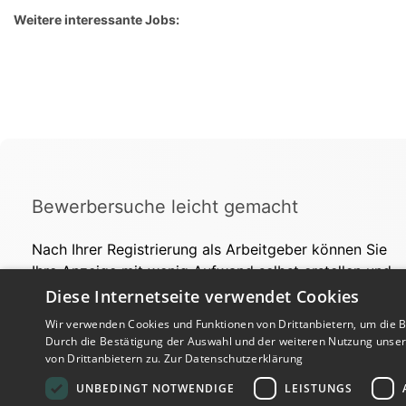
Weitere interessante Jobs:
Bewerbersuche leicht gemacht
Nach Ihrer Registrierung als Arbeitgeber können Sie
Ihre Anzeige mit wenig Aufwand selbst erstellen und
veröffentlichen. So finden geeignete Bewerber*innen
Diese Internetseite verwendet Cookies
Ihr Stellenangebot und Sie passende Kandidat*innen!
Wir verwenden Cookies und Funktionen von Drittanbietern, um die Be
Durch die Bestätigung der Auswahl und der weiteren Nutzung unse
von Drittanbietern zu.
Zur Datenschutzerklärung
UNBEDINGT NOTWENDIGE
LEISTUNGS