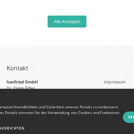
Alle Anzeigen
Kontakt
hanfried GmbH
Impressum
Dr. Timm Eifler
AGB
Holzdamm, 51
Datenschutz
20099 Hamburg
nutzerfreundlichkeit und Sicherheit unseres Portals zu verbessern.
Vertrag widerru
res Portals stimmen Sie der Verwendung von Cookies und Funktionen
+4940822200260
VE
kontakt@weisskitteljobs.de
AUSRICHTEN