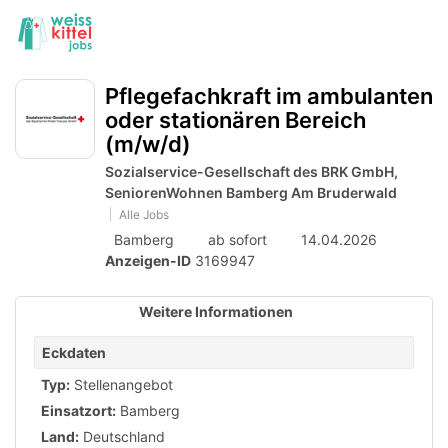
Accessibility
Anzeige
zur
Benut
Modus
aktivieren
Me
schalten
Suche
zur
öff
Pflegefachkraft im ambulanten
von
Navigation
oder stationären Bereich
zum
mobilem
(m/w/d)
Inhalt
Endgerät
Sozialservice-Gesellschaft des BRK GmbH,
aus
SeniorenWohnen Bamberg Am Bruderwald
Alle Jobs
Bamberg
ab sofort
14.04.2026
Anzeigen-ID
3169947
Weitere Informationen
Eckdaten
Typ:
Stellenangebot
Einsatzort:
Bamberg
Land:
Deutschland