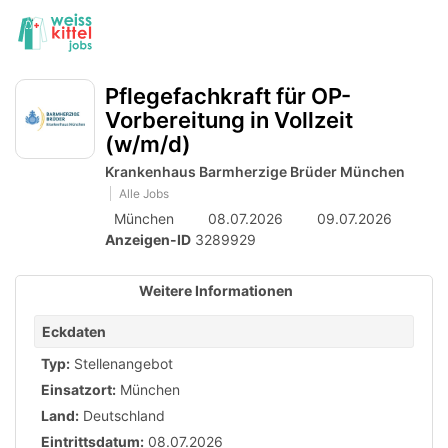
Accessibility
Anzeige
zur
Benut
Modus
aktivieren
Me
schalten
Suche
zur
öff
Pflegefachkraft für OP-
von
Navigation
Vorbereitung in Vollzeit
zum
mobilem
(w/m/d)
Inhalt
Endgerät
Krankenhaus Barmherzige Brüder München
aus
Alle Jobs
München
08.07.2026
09.07.2026
Anzeigen-ID
3289929
Weitere Informationen
Eckdaten
Typ:
Stellenangebot
Einsatzort:
München
Land:
Deutschland
Eintrittsdatum:
08.07.2026