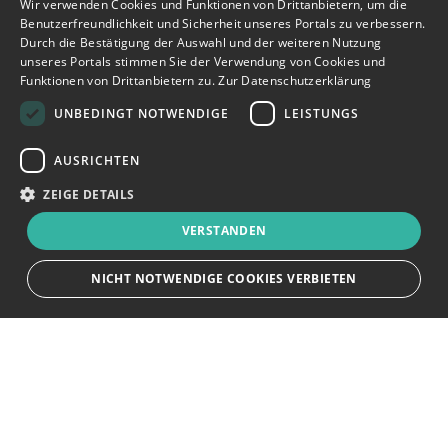
Wir verwenden Cookies und Funktionen von Drittanbietern, um die
Benutzerfreundlichkeit und Sicherheit unseres Portals zu verbessern.
Durch die Bestätigung der Auswahl und der weiteren Nutzung
unseres Portals stimmen Sie der Verwendung von Cookies und
Funktionen von Drittanbietern zu.
Zur Datenschutzerklärung
UNBEDINGT NOTWENDIGE
LEISTUNGS
AUSRICHTEN
ZEIGE DETAILS
VERSTANDEN
NICHT NOTWENDIGE COOKIES VERBIETEN
JETZT BEWERBEN
teilen
Unbedingt notwendige
Leistungs
Ausrichten
Bewerbersuche leicht gemacht
Streng notwendige Cookies ermöglichen die Kernfunktionen der Website
wie Benutzeranmeldung und Kontoverwaltung. Die Website kann ohne die
unbedingt erforderlichen Cookies nicht ordnungsgemäß verwendet
Nach Ihrer Registrierung als Arbeitgeber können
werden.