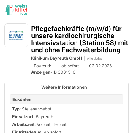
Accessibility
Anzeige
zur
Benut
Modus
aktivieren
Me
schalten
Suche
zur
öff
Pflegefachkräfte (m/w/d) für
von
Navigation
unsere kardiochirurgische
zum
mobilem
Intensivstation (Station 58) mit
Inhalt
Endgerät
und ohne Fachweiterbildung
aus
Klinikum Bayreuth GmbH
Alle Jobs
Bayreuth
ab sofort
03.02.2026
Anzeigen-ID
3031516
Weitere Informationen
Eckdaten
Typ:
Stellenangebot
Einsatzort:
Bayreuth
Arbeitszeit:
Vollzeit
,
Teilzeit
Eintrittsdatum:
ab sofort