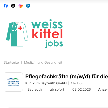
Accessibility
Auf
Auf
Auf
Auf
Modus
Facebook
X
Instagram
Linkedin
aktivieren
folgen
folgen
folgen
folgen
zur
Navigation
zum
Inhalt
Startseite
Medizin und Gesundheit
Pflegefachkräfte (m/w/d) für die
Klinikum Bayreuth GmbH
Alle Jobs
Bayreuth
ab sofort
03.02.2026
Anzei