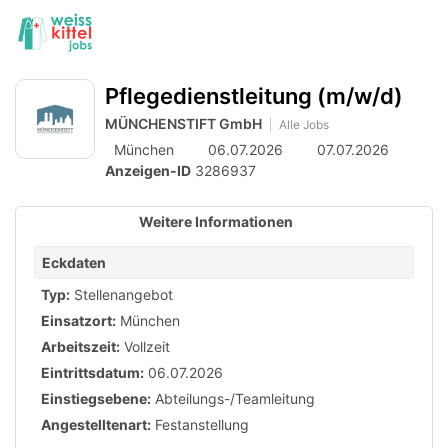
Accessibility
Anzeige
zur
Benut
Modus
aktivieren
Me
schalten
Suche
zur
öff
Pflegedienstleitung (m/w/d)
von
Navigation
zum
MÜNCHENSTIFT GmbH
mobilem
Alle Jobs
Inhalt
München
06.07.2026
07.07.2026
Endgerät
Anzeigen-ID
3286937
aus
Weitere Informationen
Eckdaten
Typ:
Stellenangebot
Einsatzort:
München
Arbeitszeit:
Vollzeit
Eintrittsdatum:
06.07.2026
Einstiegsebene:
Abteilungs-/Teamleitung
Angestelltenart:
Festanstellung