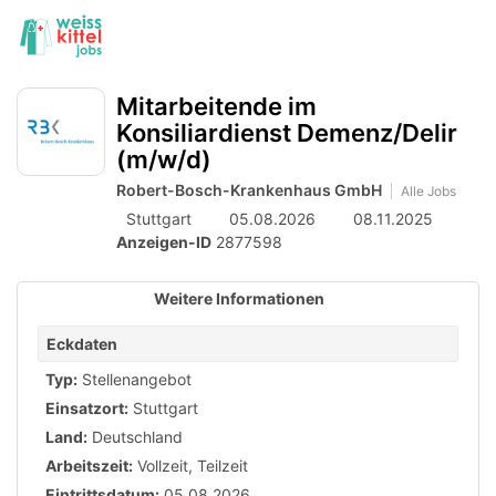
Accessibility
Anzeige
zur
Benut
Modus
aktivieren
Me
schalten
Suche
zur
öff
Mitarbeitende im
von
Navigation
Konsiliardienst Demenz/Delir
zum
mobilem
(m/w/d)
Inhalt
Endgerät
Robert-Bosch-Krankenhaus GmbH
Alle Jobs
aus
Stuttgart
05.08.2026
08.11.2025
Anzeigen-ID
2877598
Weitere Informationen
Eckdaten
Typ:
Stellenangebot
Einsatzort:
Stuttgart
Land:
Deutschland
Arbeitszeit:
Vollzeit
,
Teilzeit
Eintrittsdatum:
05.08.2026