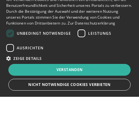
Benutzerfreundlichkeit und Sicherheit unseres Portals zu verbessern.
Durch die Bestätigung der Auswahl und der weiteren Nutzung
unseres Portals stimmen Sie der Verwendung von Cookies und
Funktionen von Drittanbietern zu.
Zur Datenschutzerklärung
UNBEDINGT NOTWENDIGE
LEISTUNGS
AUSRICHTEN
ZEIGE DETAILS
VERSTANDEN
NICHT NOTWENDIGE COOKIES VERBIETEN
JETZT BEWERBEN
teilen
Unbedingt notwendige
Leistungs
Ausrichten
Bewerbersuche leicht gemacht
Streng notwendige Cookies ermöglichen die Kernfunktionen der Website
wie Benutzeranmeldung und Kontoverwaltung. Die Website kann ohne die
unbedingt erforderlichen Cookies nicht ordnungsgemäß verwendet
Nach Ihrer Registrierung als Arbeitgeber können
werden.