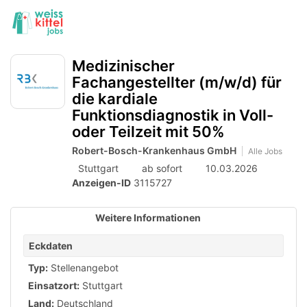
Accessibility
Anzeige
zur
Benut
Modus
aktivieren
Me
schalten
Suche
zur
öff
Medizinischer
von
Navigation
Fachangestellter (m/w/d) für
zum
mobilem
die kardiale
Inhalt
Endgerät
Funktionsdiagnostik in Voll-
oder Teilzeit mit 50%
aus
Robert-Bosch-Krankenhaus GmbH
Alle Jobs
Stuttgart
ab sofort
10.03.2026
Anzeigen-ID
3115727
Weitere Informationen
Eckdaten
Typ:
Stellenangebot
Einsatzort:
Stuttgart
Land:
Deutschland