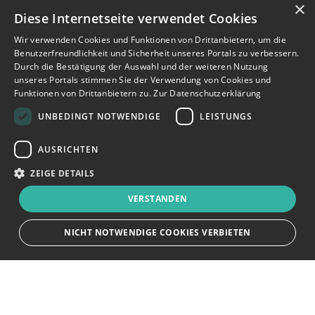
×
Diese Internetseite verwendet Cookies
Wir verwenden Cookies und Funktionen von Drittanbietern, um die
Benutzerfreundlichkeit und Sicherheit unseres Portals zu verbessern.
Durch die Bestätigung der Auswahl und der weiteren Nutzung
unseres Portals stimmen Sie der Verwendung von Cookies und
Funktionen von Drittanbietern zu.
Zur Datenschutzerklärung
UNBEDINGT NOTWENDIGE
LEISTUNGS
AUSRICHTEN
ZEIGE DETAILS
VERSTANDEN
NICHT NOTWENDIGE COOKIES VERBIETEN
JETZT BEWERBEN
teilen
Unbedingt notwendige
Leistungs
Ausrichten
Bewerbersuche leicht gemacht