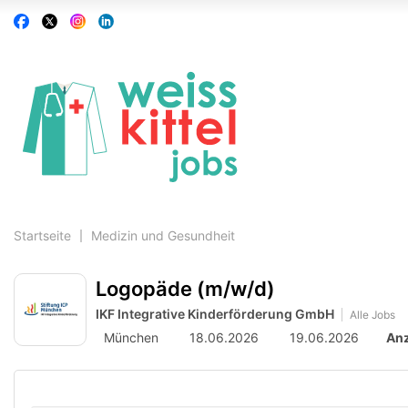
Accessibility
Auf
Auf
Auf
Auf
Modus
Facebook
X
Instagram
Linkedin
aktivieren
folgen
folgen
folgen
folgen
zur
Navigation
zum
Inhalt
Startseite
Medizin und Gesundheit
Logopäde (m/w/d)
IKF Integrative Kinderförderung GmbH
Alle Jobs
München
18.06.2026
19.06.2026
Anz