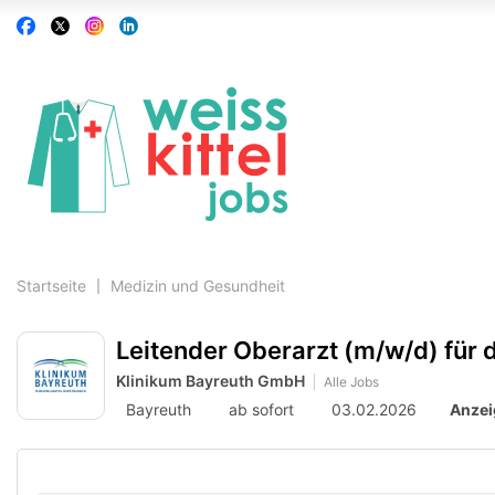
Accessibility
Auf
Auf
Auf
Auf
Modus
Facebook
X
Instagram
Linkedin
aktivieren
folgen
folgen
folgen
folgen
zur
Navigation
zum
Inhalt
Startseite
Medizin und Gesundheit
Leitender Oberarzt (m/w/d) für d
Klinikum Bayreuth GmbH
Alle Jobs
Bayreuth
ab sofort
03.02.2026
Anzei