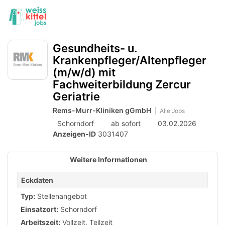
Accessibility
Anzeige
zur
Benut
Modus
aktivieren
Me
schalten
Suche
zur
öff
Gesundheits- u.
von
Navigation
Krankenpfleger/Altenpfleger
zum
mobilem
(m/w/d) mit
Inhalt
Endgerät
Fachweiterbildung Zercur
Geriatrie
aus
Rems-Murr-Kliniken gGmbH
Alle Jobs
Schorndorf
ab sofort
03.02.2026
Anzeigen-ID
3031407
Weitere Informationen
Eckdaten
Typ:
Stellenangebot
Einsatzort:
Schorndorf
Arbeitszeit:
Vollzeit
,
Teilzeit