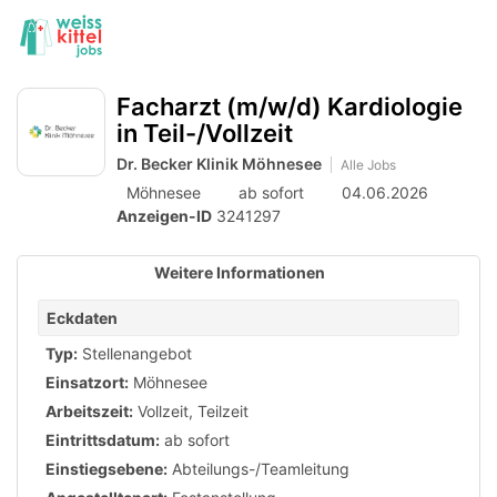
Accessibility
Anzeige
zur
Benut
Modus
aktivieren
Me
schalten
Suche
zur
öff
Facharzt (m/w/d) Kardiologie
von
Navigation
in Teil-/Vollzeit
zum
mobilem
Inhalt
Dr. Becker Klinik Möhnesee
Alle Jobs
Endgerät
Möhnesee
ab sofort
04.06.2026
aus
Anzeigen-ID
3241297
Weitere Informationen
Eckdaten
Typ:
Stellenangebot
Einsatzort:
Möhnesee
Arbeitszeit:
Vollzeit
,
Teilzeit
Eintrittsdatum:
ab sofort
Einstiegsebene:
Abteilungs-/Teamleitung