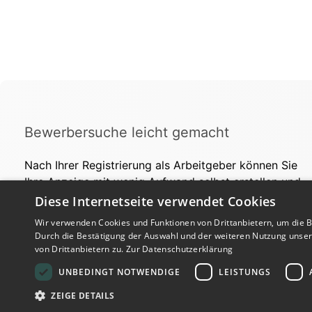
Bewerbersuche leicht gemacht
Nach Ihrer Registrierung als Arbeitgeber können Sie
Ihre Anzeige mit wenig Aufwand selbst erstellen und
veröffentlichen. So finden geeignete Bewerber*innen
Diese Internetseite verwendet Cookies
Ihr Stellenangebot und Sie passende Kandidat*innen!
Wir verwenden Cookies und Funktionen von Drittanbietern, um die Be
Durch die Bestätigung der Auswahl und der weiteren Nutzung unse
von Drittanbietern zu.
Zur Datenschutzerklärung
UNBEDINGT NOTWENDIGE
LEISTUNGS
ZEIGE DETAILS