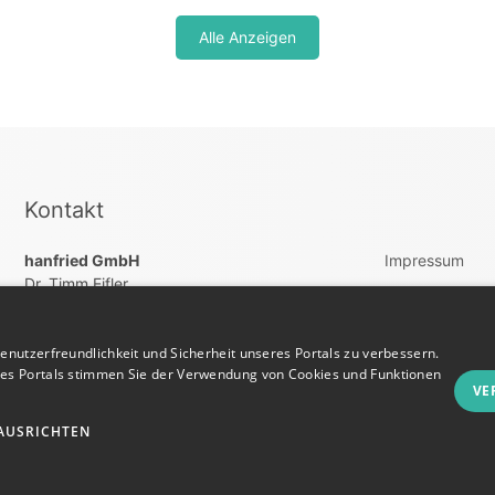
Alle Anzeigen
Kontakt
hanfried GmbH
Impressum
Dr. Timm Eifler
AGB
Holzdamm, 51
Datenschutz
20099 Hamburg
nutzerfreundlichkeit und Sicherheit unseres Portals zu verbessern.
Vertrag widerru
res Portals stimmen Sie der Verwendung von Cookies und Funktionen
+4940822200260
VE
kontakt@weisskitteljobs.de
AUSRICHTEN