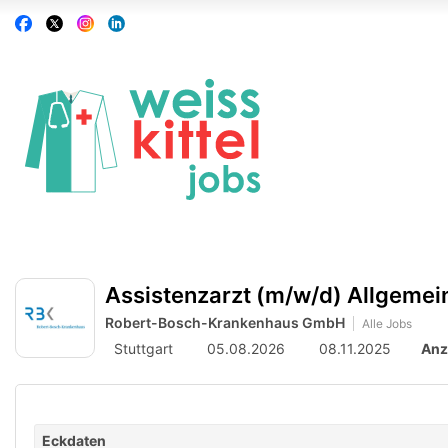
Accessibility
Auf
Auf
Auf
Auf
Modus
Facebook
X
Instagram
Linkedin
aktivieren
folgen
folgen
folgen
folgen
zur
Navigation
zum
Inhalt
Assistenzarzt (m/w/d) Allgemein
Robert-Bosch-Krankenhaus GmbH
Alle Jobs
Stuttgart
05.08.2026
08.11.2025
Anz
Eckdaten