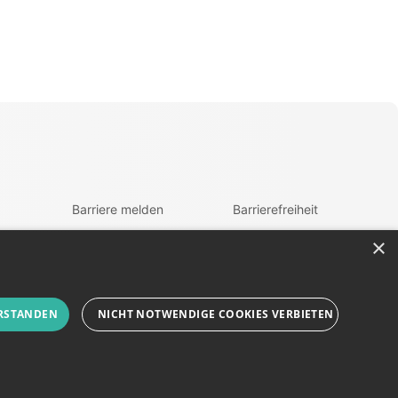
Barriere melden
Barrierefreiheit
Accessibility-Modus
zur Navigation
×
aktivieren
zum Inhalt
Kontrastmodus
fen
aktiveren
RSTANDEN
NICHT NOTWENDIGE COOKIES VERBIETEN