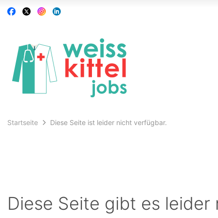
Accessibility
Auf
Auf
Auf
Auf
Modus
Facebook
X
Instagram
Linkedin
aktivieren
folgen
folgen
folgen
folgen
zur
Navigation
zum
Inhalt
Startseite
Diese Seite ist leider nicht verfügbar.
Diese Seite gibt es leider 