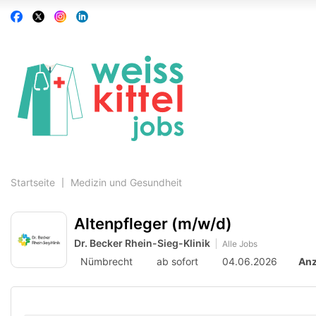
Accessibility
Auf
Auf
Auf
Auf
Modus
Facebook
X
Instagram
Linkedin
aktivieren
folgen
folgen
folgen
folgen
zur
Navigation
zum
Inhalt
Startseite
Medizin und Gesundheit
Altenpfleger (m/w/d)
Dr. Becker Rhein-Sieg-Klinik
Alle Jobs
Nümbrecht
ab sofort
04.06.2026
Anz