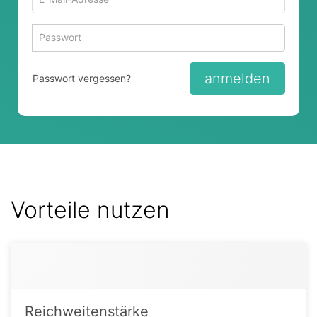
Mail-
Adresse
Passwort
Passwort 
zum
zum
Anmelden
Anmelden
anmelden
Passwort vergessen?
Vorteile nutzen
Reichweitenstärke