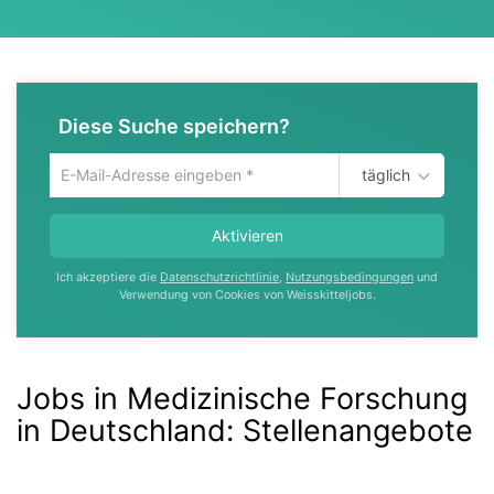
Diese Suche speichern?
täglich
Um
die
aktuelle
Aktivieren
Suche
zu
Ich akzeptiere die
Datenschutzrichtlinie
,
Nutzungsbedingungen
und
speichern
Verwendung von Cookies von Weisskitteljobs.
gib
deine
Emailadresse
ein
Jobs in Medizinische Forschung
in Deutschland
:
Stellenangebote