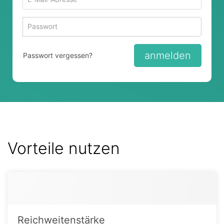
Mail-
Adresse
Passwort
Passwort 
zum
zum
Anmelden
Anmelden
anmelden
Passwort vergessen?
Vorteile nutzen
Reichweitenstärke