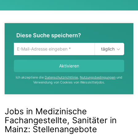
Diese Suche speichern?
täglich
Um
die
aktuelle
Aktivieren
Suche
zu
Ich akzeptiere die
Datenschutzrichtlinie
,
Nutzungsbedingungen
und
speichern
Verwendung von Cookies von Weisskitteljobs.
gib
deine
Emailadresse
ein
Jobs in Medizinische
Fachangestellte, Sanitäter in
Mainz
:
Stellenangebote