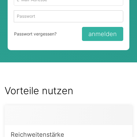
Mail-
Adresse
Passwort
Passwort 
zum
zum
Anmelden
Anmelden
anmelden
Passwort vergessen?
Vorteile nutzen
Reichweitenstärke