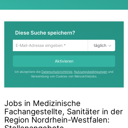
Diese Suche speichern?
täglich
Um
die
aktuelle
Aktivieren
Suche
zu
Ich akzeptiere die
Datenschutzrichtlinie
,
Nutzungsbedingungen
und
speichern
Verwendung von Cookies von Weisskitteljobs.
gib
deine
Emailadresse
ein
Jobs in Medizinische
Fachangestellte, Sanitäter in der
Region Nordrhein-Westfalen
: