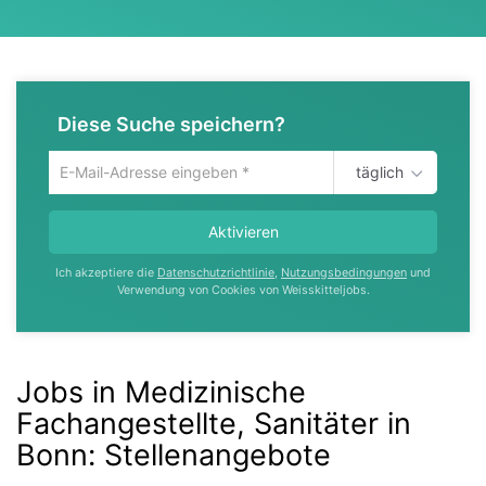
Diese Suche speichern?
täglich
Um
die
aktuelle
Aktivieren
Suche
zu
Ich akzeptiere die
Datenschutzrichtlinie
,
Nutzungsbedingungen
und
speichern
Verwendung von Cookies von Weisskitteljobs.
gib
deine
Emailadresse
ein
Jobs in Medizinische
Fachangestellte, Sanitäter in
Bonn
:
Stellenangebote