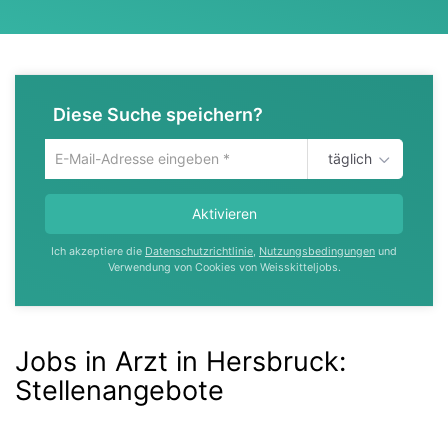
Diese Suche speichern?
täglich
Um
die
aktuelle
Aktivieren
Suche
zu
Ich akzeptiere die
Datenschutzrichtlinie
,
Nutzungsbedingungen
und
speichern
Verwendung von Cookies von Weisskitteljobs.
gib
deine
Emailadresse
ein
Jobs in Arzt in Hersbruck
:
Stellenangebote