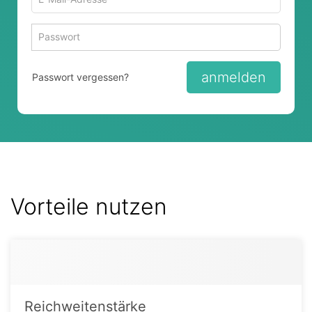
Mail-
Adresse
Passwort
Passwort 
zum
zum
Anmelden
Anmelden
anmelden
Passwort vergessen?
Vorteile nutzen
Reichweitenstärke