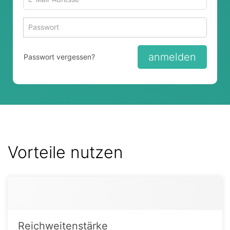
Mail-
Adresse
Passwort
Passwort 
zum
zum
Anmelden
Anmelden
anmelden
Passwort vergessen?
Vorteile nutzen
Reichweitenstärke