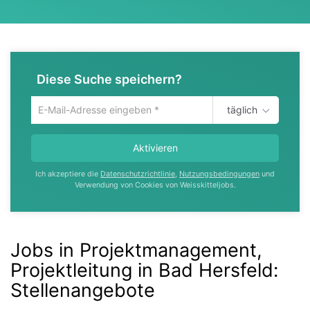
Diese Suche speichern?
täglich
Um
die
aktuelle
Aktivieren
Suche
zu
Ich akzeptiere die
Datenschutzrichtlinie
,
Nutzungsbedingungen
und
speichern
Verwendung von Cookies von Weisskitteljobs.
gib
deine
Emailadresse
ein
Jobs in Projektmanagement,
Projektleitung in Bad Hersfeld
:
Stellenangebote