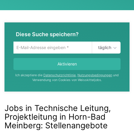
Diese Suche speichern?
täglich
Um
die
aktuelle
Aktivieren
Suche
zu
Ich akzeptiere die
Datenschutzrichtlinie
,
Nutzungsbedingungen
und
speichern
Verwendung von Cookies von Weisskitteljobs.
gib
deine
Emailadresse
ein
Jobs in Technische Leitung,
Projektleitung in Horn-Bad
Meinberg
:
Stellenangebote