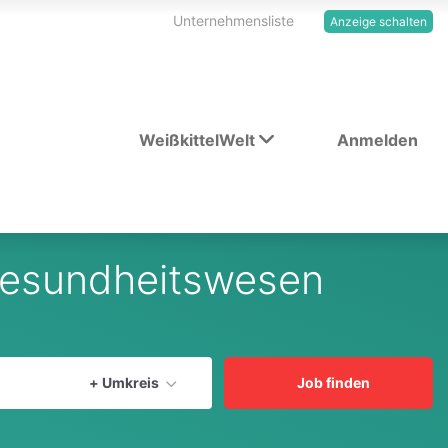
Unternehmensliste
Anzeige schalten
WeißkittelWelt
Anmelden
 Gesundheitswesen
Aktuellen Ort verwenden
+ Umkreis
Job finden