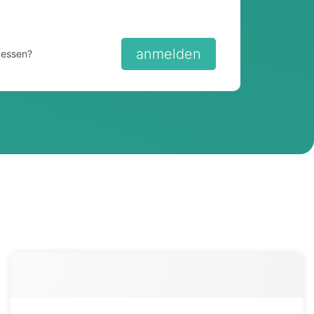
anmelden
gessen?