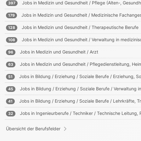
Jobs in
Medizin und Gesundheit / Pflege (Alten-, Gesundh
397
Jobs in
Medizin und Gesundheit / Medizinische Fachangest
179
Jobs in
Medizin und Gesundheit / Therapeutische Berufe
128
Jobs in
Medizin und Gesundheit / Verwaltung in medizinis
108
Jobs in
Medizin und Gesundheit / Arzt
96
Jobs in
Medizin und Gesundheit / Pflegedienstleitung, Hei
63
Jobs in
Bildung / Erziehung / Soziale Berufe / Erziehung, 
51
Jobs in
Bildung / Erziehung / Soziale Berufe / Verwaltung i
45
Jobs in
Bildung / Erziehung / Soziale Berufe / Lehrkräfte, Tr
41
Jobs in
Ingenieurberufe / Techniker / Technische Leitung, P
32
Übersicht der Berufsfelder