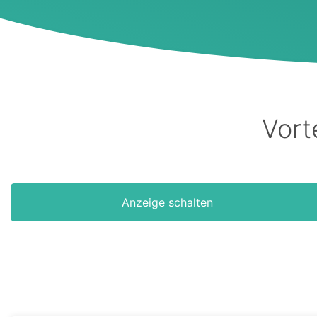
per
Spracheingabe
Vort
Anzeige schalten