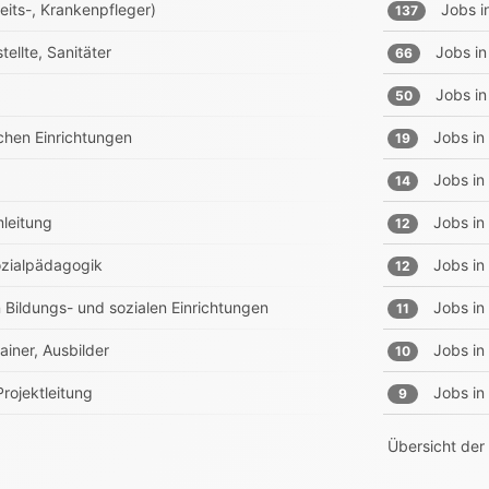
eits-, Krankenpfleger)
Jobs i
137
ellte, Sanitäter
Jobs in
66
Jobs in
50
chen Einrichtungen
Jobs in
19
Jobs in
14
mleitung
Jobs in
12
Sozialpädagogik
Jobs in
12
n Bildungs- und sozialen Einrichtungen
Jobs in
11
ainer, Ausbilder
Jobs in
10
rojektleitung
Jobs in
9
Übersicht der