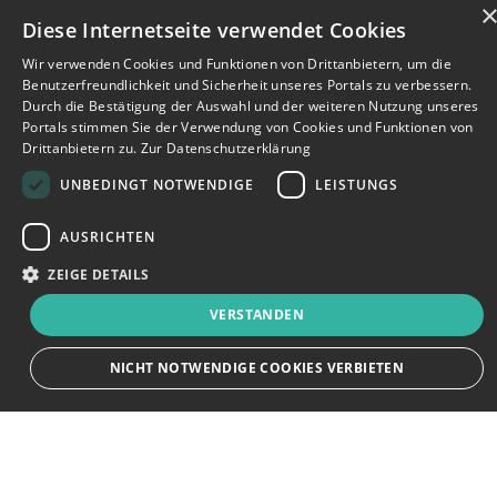
Diese Internetseite verwendet Cookies
Wir verwenden Cookies und Funktionen von Drittanbietern, um die
Benutzerfreundlichkeit und Sicherheit unseres Portals zu verbessern.
Durch die Bestätigung der Auswahl und der weiteren Nutzung unseres
Portals stimmen Sie der Verwendung von Cookies und Funktionen von
Drittanbietern zu.
Zur Datenschutzerklärung
UNBEDINGT NOTWENDIGE
LEISTUNGS
AUSRICHTEN
ZEIGE DETAILS
VERSTANDEN
Bewerbersuche leicht gemacht
NICHT NOTWENDIGE COOKIES VERBIETEN
Nach Ihrer Registrierung als Arbeitgeber können
Sie Ihre Anzeige mit wenig Aufwand selbst
erstellen und veröffentlichen. So finden geeignete
Unbedingt notwendige
Leistungs
Ausrichten
Bewerber*innen Ihr Stellenangebot und Sie