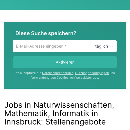
Diese Suche speichern?
täglich
Um
die
aktuelle
Aktivieren
Suche
zu
Ich akzeptiere die
Datenschutzrichtlinie
,
Nutzungsbedingungen
und
speichern
Verwendung von Cookies von Weisskitteljobs.
gib
deine
Emailadresse
ein
Jobs in Naturwissenschaften,
Mathematik, Informatik in
Innsbruck
:
Stellenangebote