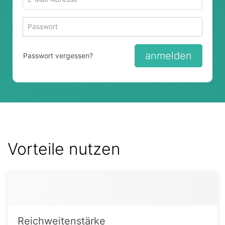
Mail-
Adresse
Passwort
Passwort 
zum
zum
Anmelden
Anmelden
anmelden
Passwort vergessen?
Vorteile nutzen
Reichweitenstärke