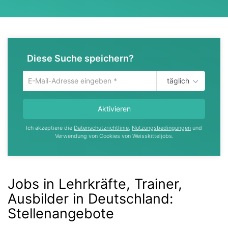
Diese Suche speichern?
täglich
Um
die
aktuelle
Aktivieren
Suche
zu
Ich akzeptiere die
Datenschutzrichtlinie
,
Nutzungsbedingungen
und
speichern
Verwendung von Cookies von Weisskitteljobs.
gib
deine
Emailadresse
ein
Jobs in Lehrkräfte, Trainer,
Ausbilder in Deutschland
:
Stellenangebote