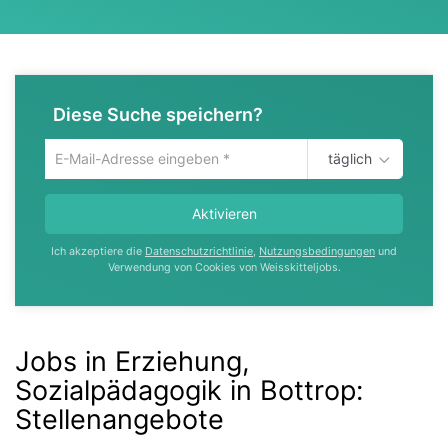
Diese Suche speichern?
täglich
Um
die
aktuelle
Aktivieren
Suche
zu
Ich akzeptiere die
Datenschutzrichtlinie
,
Nutzungsbedingungen
und
speichern
Verwendung von Cookies von Weisskitteljobs.
gib
deine
Emailadresse
ein
Jobs in Erziehung,
Sozialpädagogik in Bottrop
:
Stellenangebote