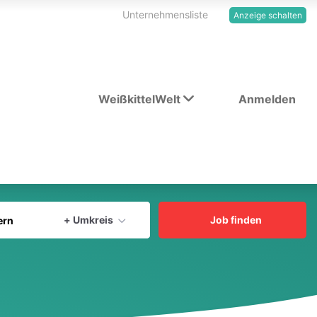
Unternehmensliste
Anzeige schalten
WeißkittelWelt
Anmelden
Aktuellen Ort verwenden
+ Umkreis
Job finden