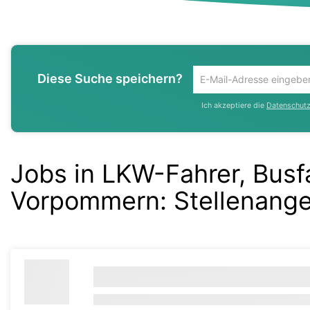
Diese Suche speichern?
Um
die
Ich akzeptiere die
Datenschutzr
aktuelle
Suche
zu
speichern
Jobs in LKW-Fahrer, Busfa
gib
deine
Vorpommern
:
Stellenang
Emailadresse
ein