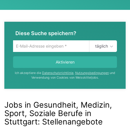
Diese Suche speichern?
täglich
Um
die
aktuelle
Aktivieren
Suche
zu
Ich akzeptiere die
Datenschutzrichtlinie
,
Nutzungsbedingungen
und
speichern
Verwendung von Cookies von Weisskitteljobs.
gib
deine
Emailadresse
ein
Jobs in Gesundheit, Medizin,
Sport, Soziale Berufe in
Stuttgart
:
Stellenangebote