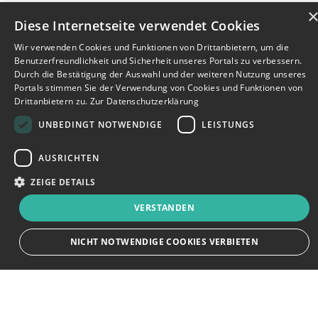
Diese Internetseite verwendet Cookies
Wir verwenden Cookies und Funktionen von Drittanbietern, um die
Benutzerfreundlichkeit und Sicherheit unseres Portals zu verbessern.
Durch die Bestätigung der Auswahl und der weiteren Nutzung unseres
Portals stimmen Sie der Verwendung von Cookies und Funktionen von
Drittanbietern zu.
Zur Datenschutzerklärung
UNBEDINGT NOTWENDIGE
LEISTUNGS
AUSRICHTEN
ZEIGE DETAILS
VERSTANDEN
Bewerbersuche leicht gemacht
NICHT NOTWENDIGE COOKIES VERBIETEN
Nach Ihrer Registrierung als Arbeitgeber können
Sie Ihre Anzeige mit wenig Aufwand selbst
erstellen und veröffentlichen. So finden geeignete
Unbedingt notwendige
Leistungs
Ausrichten
Bewerber*innen Ihr Stellenangebot und Sie