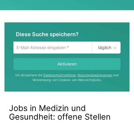
Diese Suche speichern?
täglich
Um
die
aktuelle
Aktivieren
Suche
zu
Ich akzeptiere die
Datenschutzrichtlinie
,
Nutzungsbedingungen
und
speichern
Verwendung von Cookies von Weisskitteljobs.
gib
deine
Emailadresse
ein
Jobs in Medizin und
Gesundheit:
offene Stellen