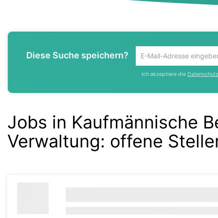
Diese Suche speichern?
Um
die
Ich akzeptiere die
Datenschutzr
aktuelle
Suche
zu
speichern
Jobs in Kaufmännische B
gib
deine
Verwaltung:
offene Stelle
Emailadresse
ein