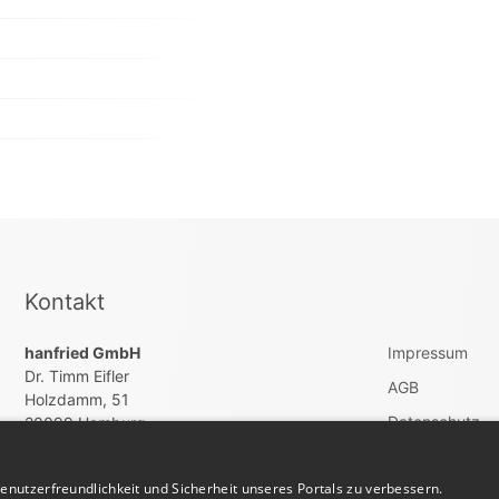
Kontakt
hanfried GmbH
Impressum
Dr. Timm Eifler
AGB
Holzdamm, 51
Datenschutz
20099 Hamburg
Vertrag widerru
+4940822200260
nutzerfreundlichkeit und Sicherheit unseres Portals zu verbessern.
kontakt@weisskitteljobs.de