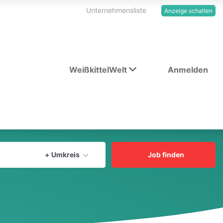
Unternehmensliste
Anzeige schalten
WeißkittelWelt
Anmelden
Aktuellen Ort verwenden
+ Umkreis
Job finden