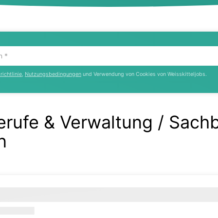
ichtlinie
,
Nutzungsbedingungen
und Verwendung von Cookies von Weisskitteljobs.
erufe & Verwaltung / Sach
n