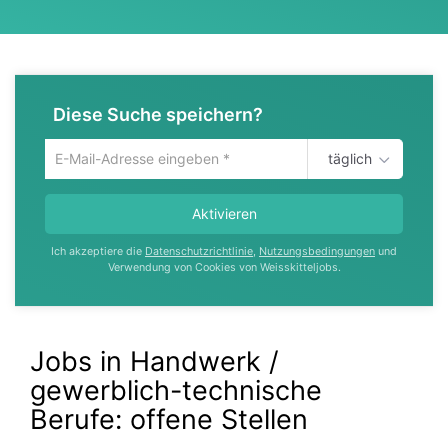
Diese Suche speichern?
täglich
Um
die
aktuelle
Aktivieren
Suche
zu
Ich akzeptiere die
Datenschutzrichtlinie
,
Nutzungsbedingungen
und
speichern
Verwendung von Cookies von Weisskitteljobs.
gib
deine
Emailadresse
ein
Jobs in Handwerk /
gewerblich-technische
Berufe:
offene Stellen