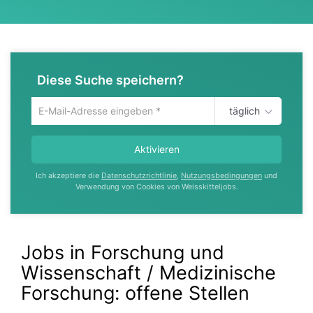
Diese Suche speichern?
täglich
Um
die
aktuelle
Aktivieren
Suche
zu
Ich akzeptiere die
Datenschutzrichtlinie
,
Nutzungsbedingungen
und
speichern
Verwendung von Cookies von Weisskitteljobs.
gib
deine
Emailadresse
ein
Jobs in Forschung und
Wissenschaft / Medizinische
Forschung:
offene Stellen