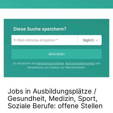
Diese Suche speichern?
täglich
Um
die
aktuelle
Aktivieren
Suche
zu
Ich akzeptiere die
Datenschutzrichtlinie
,
Nutzungsbedingungen
und
speichern
Verwendung von Cookies von Weisskitteljobs.
gib
deine
Emailadresse
ein
Jobs in Ausbildungsplätze /
Gesundheit, Medizin, Sport,
Soziale Berufe:
offene Stellen